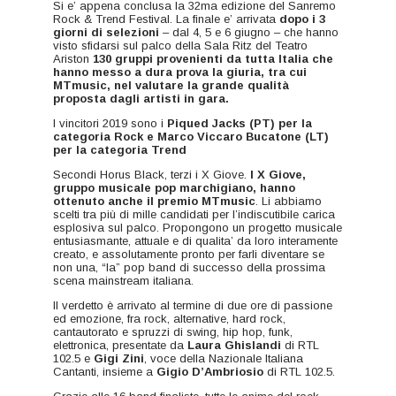
Si e’ appena conclusa la 32ma edizione del Sanremo
Rock & Trend Festival. La finale e’ arrivata
dopo i 3
giorni di selezioni
– dal 4, 5 e 6 giugno – che hanno
visto sfidarsi sul palco della Sala Ritz del Teatro
Ariston
130 gruppi provenienti da tutta Italia che
hanno messo a dura prova la giuria, tra cui
MTmusic, nel valutare la grande qualità
proposta dagli artisti in gara.
I vincitori 2019 sono i
Piqued Jacks (PT) per la
categoria Rock e Marco Viccaro Bucatone (LT)
per la categoria Trend
Secondi Horus Black, terzi i X Giove.
I X Giove,
gruppo musicale pop marchigiano, hanno
ottenuto anche il premio MTmusic
. Li abbiamo
scelti tra più di mille candidati per l’indiscutibile carica
esplosiva sul palco. Propongono un progetto musicale
entusiasmante, attuale e di qualita’ da loro interamente
creato, e assolutamente pronto per farli diventare se
non una, “la” pop band di successo della prossima
scena mainstream italiana.
Il verdetto è arrivato al termine di due ore di passione
ed emozione, fra rock, alternative, hard rock,
cantautorato e spruzzi di swing, hip hop, funk,
elettronica, presentate da
Laura Ghislandi
di RTL
102.5 e
Gigi Zini
, voce della Nazionale Italiana
Cantanti, insieme a
Gigio D’Ambriosio
di RTL 102.5.