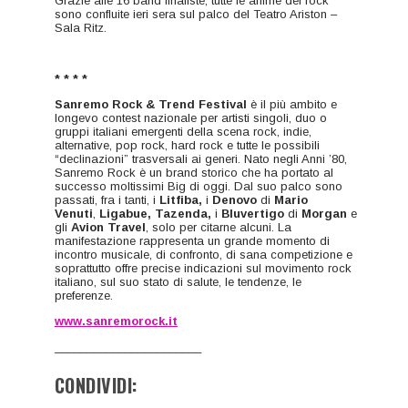
Grazie alle 16 band finaliste, tutte le anime del rock
sono confluite ieri sera sul palco del Teatro Ariston –
Sala Ritz.
* * * *
Sanremo Rock & Trend Festival
è il più ambito e
longevo contest nazionale per artisti singoli, duo o
gruppi italiani emergenti della scena rock, indie,
alternative, pop rock, hard rock e tutte le possibili
“declinazioni” trasversali ai generi. Nato negli Anni ’80,
Sanremo Rock è un brand storico che ha portato al
successo moltissimi Big di oggi. Dal suo palco sono
passati, fra i tanti, i
Litfiba,
i
Denovo
di
Mario
Venuti
,
Ligabue,
Tazenda,
i
Bluvertigo
di
Morgan
e
gli
Avion Travel
, solo per citarne alcuni. La
manifestazione rappresenta un grande momento di
incontro musicale, di confronto, di sana competizione e
soprattutto offre precise indicazioni sul movimento rock
italiano, sul suo stato di salute, le tendenze, le
preferenze.
www.sanremorock.it
_______________________
CONDIVIDI: