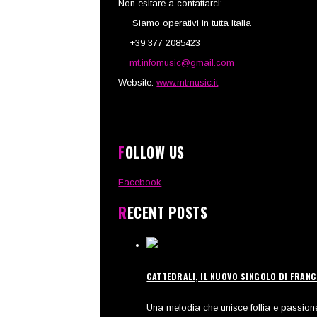
Non esitare a contattarci:
Siamo operativi in tutta Italia
+39 377 2085423
mt.infomusic@gmail.com
Website:
www.mtmusic.it
FOLLOW US
Facebook
RECENT POSTS
CATTEDRALI, IL NUOVO SINGOLO DI FRAN
Una melodia che unisce follia e passione,