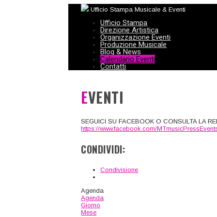
Ufficio Stampa Musicale & Eventi
Ufficio Stampa
Direzione Artistica
Organizzazione Eventi
Produzione Musicale
Blog & News
Calendario Eventi
Contatti
EVENTI
SEGUICI SU FACEBOOK O CONSULTA LA REL
https://www.facebook.com/MTmusicPressEvents
CONDIVIDI:
Condivisione
Agenda
Agenda
Giorno
Mese