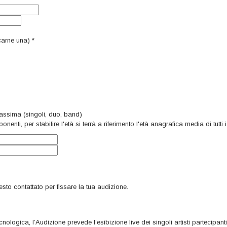
icarne una)
*
massima (singoli, duo, band)
enti, per stabilire l'età si terrà a riferimento l'età anagrafica media di tutti
sto contattato per fissare la tua audizione.
cnologica, l’Audizione prevede l’esibizione live dei singoli artisti partecipan