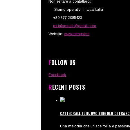
Non esitare a contattarci:
Siamo operativi in tutta Italia
+39 377 2085423
mt.infomusic@gmail.com
Website:
www.mtmusic.it
FOLLOW US
Facebook
RECENT POSTS
CATTEDRALI, IL NUOVO SINGOLO DI FRAN
Una melodia che unisce follia e passione,