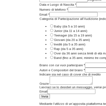
Data e Luogo di Nascita
*
Numero di telefono
*
Email
*
Categoria di Partecipazione all'Audizione (ind
Baby (da 5 a 10 anni)
Junior (da 11 a 14 anni)
Teenager (da 15 a 19 anni)
Giovani (da 20 a 35 anni)
Inediti (da 5 a 35 anni)
Rap (da 5 a 35 anni)
Over da 36 anni senza limiti di età 
Band (fino a 35 anni, minimo tre compon
Brano con cui vuoi partecipare
*
Autori e Compositori del brano
*
Indicare sia nel caso di cover che di inedito
Grazie
Lasciaci se lo desideri un messaggio, verrai pre
Email
Invia
Mediante l’utilizzo di un’apposita piattaforma te