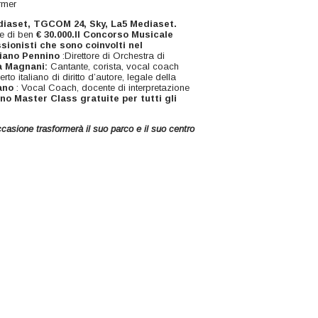
rmer
diaset, TGCOM 24, Sky, La5 Mediaset.
le di ben
€ 30.000.Il Concorso Musicale
sionisti che sono coinvolti nel
iano Pennino
:Direttore di Orchestra di
a Magnani:
Cantante, corista, vocal coach
erto italiano di diritto d’autore, legale della
ano
: Vocal Coach, docente di interpretazione
nno Master Class gratuite per tutti gli
ccasione trasformerà il suo parco e il suo centro