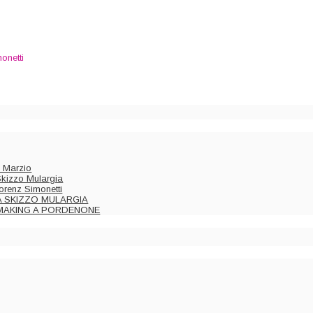
onetti
o Marzio
Skizzo Mulargia
orenz Simonetti
REA SKIZZO MULARGIA
MAKING A PORDENONE