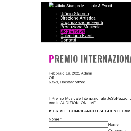
Ufficio Stampa Musicale & Eventi
Ufficio Stampa
Direzione Artistica
Organizzazione Eventi
Produzione Musicale
Blog & News
Calendario Eventi
Contatti
PREMIO INTERNAZIONA
Febbraio 18, 2021
Admin
Off
News
,
Uncategorized
Il Premio Musicale Internazionale JeSòPazzo, de
con le AUDIZIONI ON LIVE.
ISCRIVITI COMPILANDO I SEGUENTI CA
Nome
*
Nome
Cognome