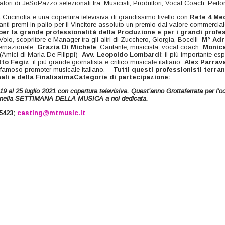
tori di JeSoPazzo selezionati tra: Musicisti, Produttori, Vocal Coach, Perfo
 Cucinotta e una copertura televisiva di grandissimo livello con
Rete 4 Me
tanti premi in palio per il Vincitore assoluto un premio dal valore commercia
 per la grande professionalità della Produzione e per i grandi profes
olo, scopritore e Manager tra gli altri di Zucchero, Giorgia, Bocelli
M° Adr
ternazionale
Grazia Di Michele
: Cantante, musicista, vocal coach
Monic
 (Amici di Maria De Filippi)
Avv. Leopoldo Lombardi
: il più importante esp
tto Fegiz
: il più grande giornalista e critico musicale italiano
Alex Parrav
iù famoso promoter musicale italiano.
Tutti questi professionisti terra
nali e della FinalissimaCategorie di partecipazione:
19 al 25 luglio 2021 con copertura televisiva. Quest’anno Grottaferrata per l’o
erà nella SETTIMANA DELLA MUSICA a noi dedicata.
5423;
casting@mtmusic.it