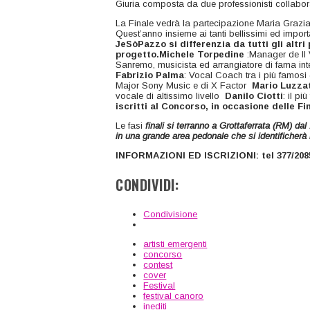
Giuria composta da due professionisti collabora
La Finale vedrà la partecipazione Maria Grazia
Quest’anno insieme ai tanti bellissimi ed impor
JeSòPazzo si differenzia da tutti gli altri
progetto.Michele Torpedine
:Manager de Il V
Sanremo, musicista ed arrangiatore di fama in
Fabrizio Palma
: Vocal Coach tra i più famosi
Major Sony Music e di X Factor
Mario Luzza
vocale di altissimo livello
Danilo Ciotti
: il p
iscritti al Concorso, in occasione delle Fi
Le fasi
finali si terranno a
Grottaferrata (RM) dal 
in una grande area pedonale che si identifich
INFORMAZIONI ED ISCRIZIONI: tel 377/208
CONDIVIDI:
Condivisione
artisti emergenti
concorso
contest
cover
Festival
festival canoro
inediti